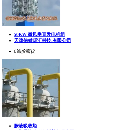
50KW 微风垂直发电机组
天津信树碳汇科技-有限公司
0询价
面议
胺液吸收塔