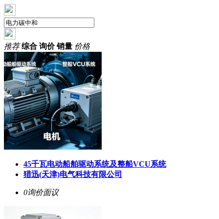
推荐
综合
询价
销量
价格
45千瓦电动船舶驱动系统及整船VCU系统
猎迅(天津)电气科技有限公司
0询价
面议