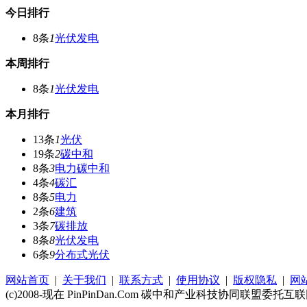
今日排行
8条
1
光伏发电
本周排行
8条
1
光伏发电
本月排行
13条
1
光伏
19条
2
碳中和
8条
3
电力碳中和
4条
4
碳汇
8条
5
电力
2条
6
建筑
3条
7
碳排放
8条
8
光伏发电
6条
9
分布式光伏
网站首页
|
关于我们
|
联系方式
|
使用协议
|
版权隐私
|
网
(c)2008-现在 PinPinDan.Com 碳中和产业科技协同联盟委托互