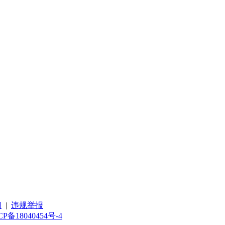
阅
|
违规举报
CP备18040454号-4