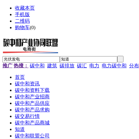
收藏本页
手机版
二维码
购物车
(
0
)
推广
热搜：
碳中和
建筑
碳排放
碳汇
电力
电力碳中和
分布
首页
碳中和资讯
碳中和资料下载
碳中和产业招商
碳中和产品供应
碳中和产品求购
碳交易行情
碳中和产品商城
知道
碳中和联盟公司